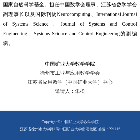
国家自然科学基金。担任
中国数学会理事、
江苏省数学学会
副理事长
以及
国际刊物
Neurocomputing
、
I
nternational
J
ournal
of
S
ystems
S
cience
、
Journal of Systems and Control
Engineering
、
S
ystems
S
cience and
C
ontrol
E
ngineering
的副编
辑
。
中国矿业大学数学学院
徐州市工业与应用数学学会
江苏省应用数学（中国矿业大学）中心
邀请人：朱松
Copyright © 中国矿业大学数学学院
江苏省徐州市大学路1号中国矿业大学南湖校区 邮编：221116