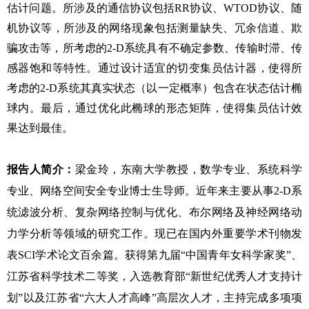
估计问题。所涉及的通信协议包括
RR
协议、
WTOD
协议、随
机协议等，所涉及的网络现象包括测量缺失、冗余信道、欺
骗攻击等，所考虑的
2-D
系统具有不确定参数、传输时滞、传
感器饱和等特性。通过设计适宜的切变集员估计器，使得所
考虑的
2-D
系统其真实状态（以一定概率）包含在状态估计椭
球内。最后，通过优化此椭球的形态矩阵，使得集员估计效
果达到最佳。
报告人简介：
梁金玲，东南大学教授，数学专业、系统科学
专业、网络空间安全专业博士生导师。近年来主要从事
2-D
系
统滤波分析、复杂网络控制与优化、布尔网络及
神经网络
动
力学分析等领域的研究工作。现已在国内外重要学术刊物发
表
SCI
学术论文百余篇。获得第九届“中国青年女科学家奖”
、
江苏省科学技术二等奖，入选教育部“新世纪优秀人才支持计
划”以及江苏省“六大人才高峰”高层次人才
，
主持完成
多项
项