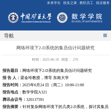
未来学生
校友之家
教职员工
就业服务
导航
网络环境下2-D系统的集员估计问题研究
时间：2025-06-18
浏览：
270
报告题目：
网络环境下
2-D
系统的集员估计问题研究
报 告 人：
梁金玲教授，博导 东南大学
报告时间：
2025
年
6
月
24
日（周二）
10:00-11:00
报告地点
：
数学学院
A321
腾讯会议号：
320137591
报告摘要：
针对复杂网络环境下的几类
2-D
系统，探讨其集员